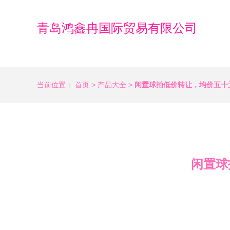
青岛鸿鑫冉国际贸易有限公司
当前位置：
首页
>
产品大全
>
闲置球拍低价转让，均价五十
闲置球